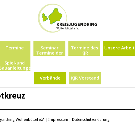
Termine
Seminar
Termine des
Unsere Arbeit
Termine der
KJR
Vereine und
Spiel-und
Verbände
Bauanleitungen
für Eure
Verbände
KJR Vorstand
Aktionen
tkreuz
endring Wolfenbüttel e.V. |
Impressum
|
Datenschutzerklärung